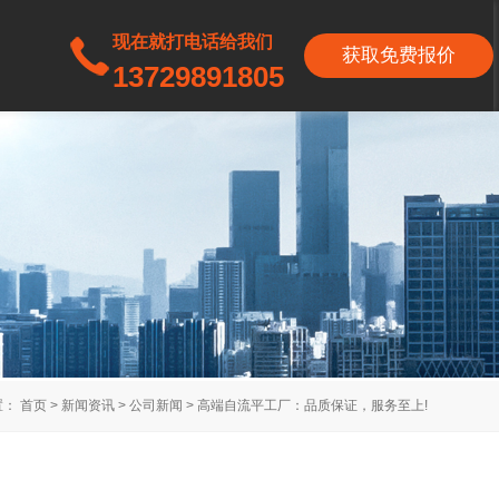
现在就打电话给我们
获取免费报价
13729891805
置：
首页
>
新闻资讯
>
公司新闻
>
高端自流平工厂：品质保证，服务至上!